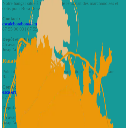
Notre hangar situé à Faanui facilite le transit des marchandises et
colis pour Bora Bora.
Contact :
escaleborabora@motulink.com
87 55 00 03 | 87 55 00 04
Dépôt et retrait des marchandises :
4h avant le départ du vol
Jusqu’à 3h après l’arrivée du vol
Raiatea - quai de Uturoa
Point de dépôt centralisé pour les expéditions et réceptions sur
Raiatea.
Contact :
escaleraiatea@motulink.com
87 55 00 01
Dépôt et retrait des marchandises :
4h avant le départ du vol
Jusqu’à 1h après l’arrivée du vol