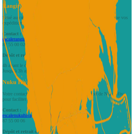
Rangiroa - Hangar Avatoru
Situé au cœur d’Avatoru, notre hangar accueille et réceptionne vos
expéditions inter-îles.
Contact :
escalerangiroa@motulink.com
87 55 00 02
Dépôt et retrait des marchandises :
4h avant le départ du vol
Jusqu’à 3h après l’arrivée du vol
Nuku Hiva - Comptoir à l'aéroport
Votre contact fret directement au sein de l’aéroport de Nuku Hiva
pour faciliter vos expéditions locales.
Contact :
escalenukuhiva@motulink.com
87 55 00 06
Dépôt et retrait des marchandises :