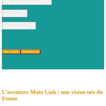
Destinations en vols réguliers
Affrètement
Vol à la demande
Nos routes
Affrètement
L’aventure
Motu
Link
: une vision née du
Fenua