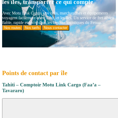
les îles, transporter ce qui compte
Avec Motu Link Cargo, vos colis, marchandises et équipements
voyagent facilement entre Tahiti et les îles. Un service de fret aérien
fiable, rapide et ancré dans les besoins logistiques du Fenua.
Nos routes
Nos tarifs
Nous contacter
Points de contact par île
Tahiti – Comptoir Motu Link Cargo (Faa’a –
Tavararo)