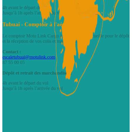
4h avant le départ du vol
Jusqu’à 1h après l’arrivée du vol
Tubuai - Comptoir à l'aéroport
Le comptoir Motu Link Cargo à Tubuai vous accueille pour le dépôt
et la réception de vos colis et marchandises.
Contact :
escaletubuai@motulink.com
87 55 00 05
Dépôt et retrait des marchandises :
4h avant le départ du vol
Jusqu’à 1h après l’arrivée du vol