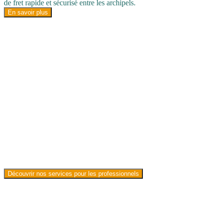
de fret rapide et sécurisé entre les archipels.
En savoir plus
Solutions de fret aérien pour les
professionnels
Motu Link Cargo accompagne les entreprises, administrations et
acteurs du territoire avec des solutions de fret adaptées aux réalités
du Fenua : envois réguliers, affrètements, missions spécifiques ou
besoins urgents. Nous travaillons avec les professionnels du
commerce, de l’agriculture, de la santé, du tourisme et plus encore.
Découvrir nos services pour les professionnels