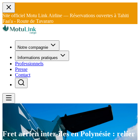
Site officiel Motu Link Airline — Réservations ouvertes à Tahiti
Faa'a - Route de Tavararo
Notre compagnie
Informations pratiques
Professionnels
Presse
Contact
Fret aérien inter-îles en Polynésie : relier