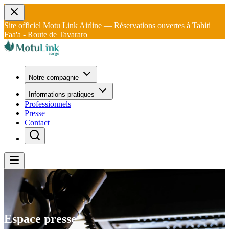
Site officiel Motu Link Airline — Réservations ouvertes à Tahiti
Faa'a - Route de Tavararo
Notre compagnie
Informations pratiques
Professionnels
Presse
Contact
Espace presse