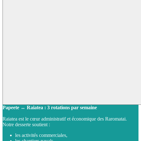
Papeete ↔ Raiatea : 3 rotations par semaine
Raiatea est le cœur administratif et économique des Raromatai.
Notre desserte soutient :
les activités commerciales,
les chantiers navals,