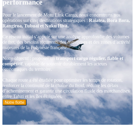
performance
Pour le lancement de Motu Link Cargo, nous concentrons nos
opérations sur cinq destinations stratégiques :
Raiatea, Bora Bora,
Rangiroa, Tubuai et Nuku Hiva.
Ce réseau initial s’appuie sur une analyse approfondie des volumes
de fret, des besoins récurrents des entreprises et des zones d’activité
majeures de la Polynésie française.
Notre objectif : proposer un
transport cargo régulier, fiable et
compétitif
, capable de soutenir durablement les acteurs
économiques du territoire.
Chaque route a été étudiée pour optimiser les temps de rotation,
renforcer la continuité de la chaîne du froid, réduire les délais
d’acheminement et garantir une circulation fluide des marchandises
entre Tahiti et les îles éloignées.
Notre flotte