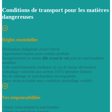
Conditions de transport pour les
matières
dangereuses
Règles essentielles
Déclaration obligatoire avant l’envoi
Approbation requise pour certains produits
Enregistrement au moins
48h avant le vol
pour les marchandises
sensibles
Colis immédiatement confisqué en cas de fausse déclaration
Emballage conforme aux normes IATA (dernière édition)
Pas de mélange de marchandises incompatibles
Glace sèche acceptée sous conditions (emballage ventilé)
Vos responsabilités
Classer correctement la marchandise
Utiliser un emballage autorisé