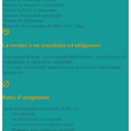
Marquer et étiqueter correctement
Fournir la DGD si nécessaire
Informer des besoins spécifiques
Vérifier les restrictions
Respecter les consignes de Motu Link Cargo
Le recours à un transitaire est obligatoire
Il est responsable de : la conformité réglementaire; la préparation de
l’expédition; la déclaration obligatoire.
C’est votre interlocuteur principal pour un envoi de marchandise
dangereuse.
Refus d’acceptation
Toute marchandise sera refusée si elle est :
•
non déclarée
•
incorrectement documentée
•
non conforme à la réglementation
•
présentée sans validation préalable