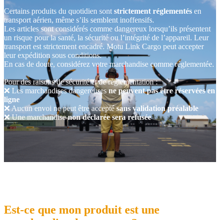
Certains produits du quotidien sont
strictement réglementés
en
transport aérien, même s’ils semblent inoffensifs.
Les articles sont considérés comme dangereux lorsqu’ils présentent
un risque pour la santé, la sécurité ou l’intégrité de l’appareil. Leur
transport est strictement encadré. Motu Link Cargo peut accepter
leur expédition sous conditions.
En cas de doute, considérez votre marchandise comme réglementée.
Pour des raisons de sécurité et de règlementation :
❌ Les marchandises dangereuses
ne peuvent pas être réservées en
ligne
❌ Aucun envoi ne peut être accepté
sans validation préalable
❌ Une marchandise
non déclarée sera refusée
Est‑ce que mon produit est une