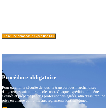
Faire une demande d’expédition MD
Procédure
obligatoire
Pour garantir la sécurité de tous, le transport des marchandises
dangereuses suit un protocole strict. Chaque expédition doit être
évaluée et préparée par des professionnels agréés, afin d’assurer une
prise en charge conforme aux réglementations en vigueur.