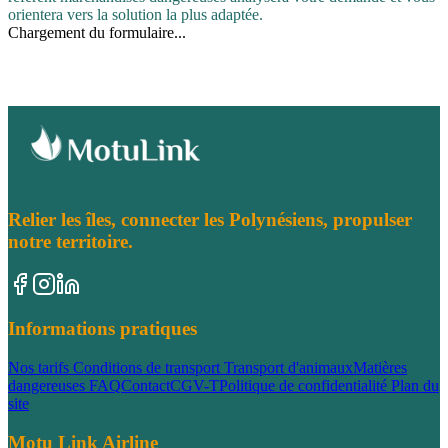
orientera vers la solution la plus adaptée.
Chargement du formulaire...
Relier les îles, connecter les Polynésiens, propulser
notre territoire.
Informations pratiques
Nos tarifs
Conditions de transport
Transport d'animaux
Matières
dangereuses
FAQ
Contact
CGV-T
Politique de confidentialité
Plan du
site
Motu Link Airline