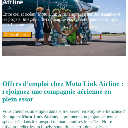
Airline
Entre ciel et océan, Motu Link Airline relie les îles, les hommes et
les projets. Intégrez une compagnie engagée, humaine et tournée
vers l’avenir.
Offres d'emploi
Offres d’emploi chez
Motu
Link
Airline
:
rejoignez une compagnie aérienne en
plein essor
Vous cherchez un emploi dans le fret aérien en Polynésie française ?
Rejoignez
Motu Link Airline
, la première compagnie aérienne
spécialisée dans le transport de marchandises inter-îles. Notre
mission : relier les archipels, soutenir les territoires isolés et