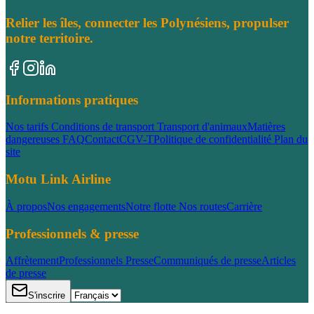
Relier les îles, connecter les Polynésiens, propulser
notre territoire.
Informations pratiques
Nos tarifs
Conditions de transport
Transport d'animaux
Matières
dangereuses
FAQ
Contact
CGV-T
Politique de confidentialité
Plan du
site
Motu Link Airline
À propos
Nos engagements
Notre flotte
Nos routes
Carrière
Professionnels & presse
Affrètement
Professionnels
Presse
Communiqués de presse
Articles
de presse
S'inscrire