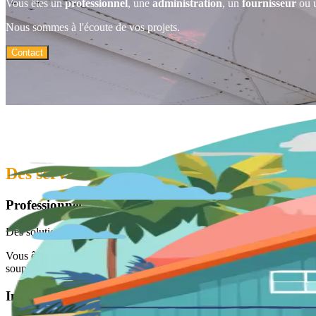
Vous êtes un
professionnel
, une
administration
, un
fournisseur
ou 
Nous sommes à l'écoute de vos projets.
Contact
Des services pensés pour les acteurs du terr
Professionnels du secteur privé
Des solutions logistiques adaptées à vos besoins.
Vous êtes un producteur local, un exportateur, un logisticien ou un pr
souples, fiables et conçues pour le contexte Polynésien. Vols réguliers
Institutions et collectivités locales