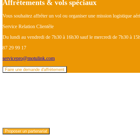
Affrètements & vols spéciaux
Vous souhaitez affréter un vol ou organiser une mission logistique a
Service Relation Clientèle
Du lundi au vendredi de 7h30 à 16h30 sauf le mercredi de 7h30 à 15
87 29 99 17
servicepro@motulink.com
Faire une demande d'affrètement
Partenariats
Vous souhaitez mettre en place un partenariat avec M
Nous sommes ouverts à toute collaboration porteuse d
Proposer un partenariat