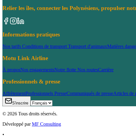
Relier les îles, connecter les Polynésiens, propulser notr
Informations pratiques
Nos tarifs
Conditions de transport
Transport d'animaux
Matières dang
Motu Link Airline
À propos
Nos engagements
Notre flotte
Nos routes
Carrière
Professionnels & presse
Affrètement
Professionnels
Presse
Communiqués de presse
Articles de 
S'inscrire
©
2026
Tous droits réservés.
Développé par
MF Consulting
•