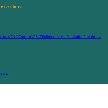
e territoire.
ereuses
FAQ
Contact
CGV-T
Politique de confidentialité
Plan du site
presse