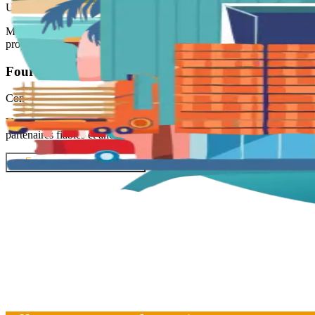
Un service de fret au service du territoire.
Motu Link Airline collabore avec les services publics, les communes, l
produits essentiels ou d’aide humanitaire. Nous vous aidons à achemine
Fournisseurs & prestataires de services
Construisons ensemble une chaîne logistique locale et engagée.
Vous proposez des services dans les domaines du transport, de la logis
partenaires fiables et ancrés localement.
👉 Expliquez-nous vos besoins