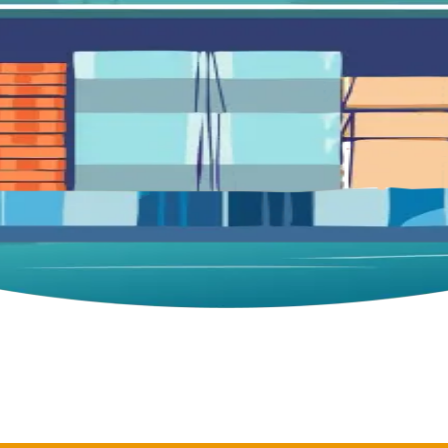
es hôpitaux, les établissements scolaires et les structures d’urgence po
r vos marchandises là où c’est nécessaire, en toute sécurité.
tique, de la manutention, du stockage, de l’assistance au sol ou de la m