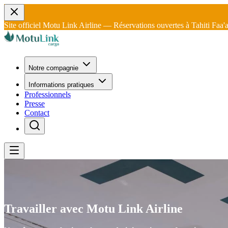
Site officiel Motu Link Airline — Réservations ouvertes à Tahiti Faa'
Notre compagnie
Informations pratiques
Professionnels
Presse
Contact
Travailler avec
Motu Link Airline