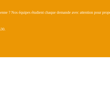
érienne ? Nos équipes étudient chaque demande avec attention pour propo
h30.
otu Link Airline ?
e sens.