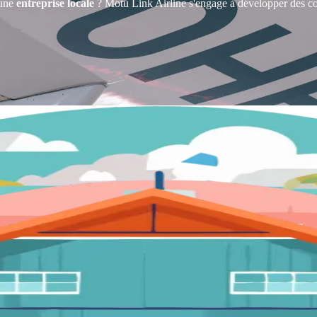
une
entreprise locale
? Motu Link Airline s'engage à développer des colla
itoire
ofessionnel ayant besoin de transporter des marchandises entre les îles
 ou affrètements dédiés, nous adaptons notre plan de vol à vos réalités o