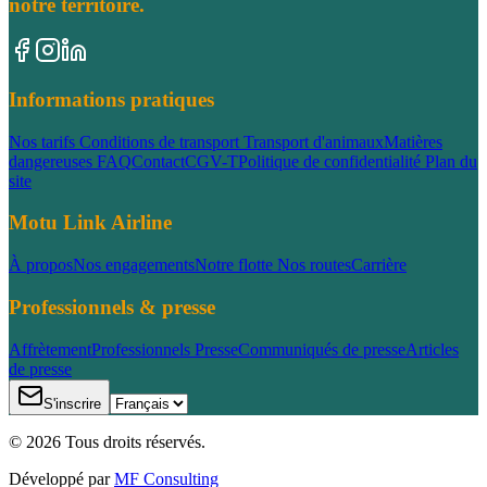
notre territoire.
Informations pratiques
Nos tarifs
Conditions de transport
Transport d'animaux
Matières
dangereuses
FAQ
Contact
CGV-T
Politique de confidentialité
Plan du
site
Motu Link Airline
À propos
Nos engagements
Notre flotte
Nos routes
Carrière
Professionnels & presse
Affrètement
Professionnels
Presse
Communiqués de presse
Articles
de presse
S'inscrire
©
2026
Tous droits réservés.
Développé par
MF Consulting