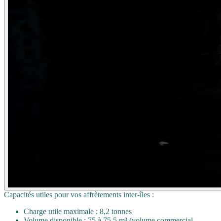
Capacités utiles pour vos affrètements inter‑îles :
Charge utile maximale : 8,2 tonnes
Volume disponible : 75 à 75,5 m³ (volume commercial