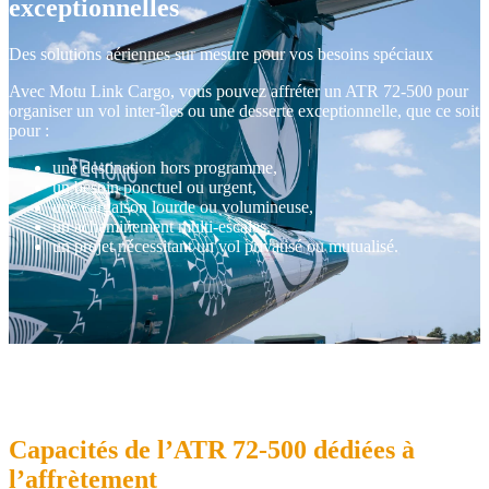
exceptionnelles
Des solutions aériennes sur mesure pour vos besoins spéciaux
Avec Motu Link Cargo, vous pouvez affréter un ATR 72‑500 pour
organiser un vol inter‑îles ou une desserte exceptionnelle, que ce soit
pour :
une destination hors programme,
un besoin ponctuel ou urgent,
une cargaison lourde ou volumineuse,
un acheminement multi‑escales,
un projet nécessitant un vol privatisé ou mutualisé.
Capacités de l’ATR 72‑500 dédiées à
l’affrètement