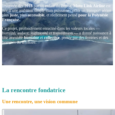
Imaginée dès
2018
par un enfant du Fenua,
Motu Link Airline
est
née d’une ambition simple mais puissante : offrir un transport aérien
plus
juste
, plus
accessible
, et réellement pensé
pour la Polynésie
Française
.
Ce projet, profondément enraciné dans les valeurs locales —
humilité, audace, ingéniosité et transmission — a donné naissance à
une aventure
humaine
et
collective
, portée par des femmes et des
hommes du territoire.
La rencontre
fondatrice
Une rencontre, une vision commune