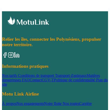
Relier les îles, connecter les Polynésiens, propulser
notre territoire.
Informations pratiques
Nos tarifs
Conditions de transport
Transport d'animaux
Matières
dangereuses
FAQ
Contact
CGV-T
Politique de confidentialité
Plan du
site
Motu Link Airline
À propos
Nos engagements
Notre flotte
Nos routes
Carrière