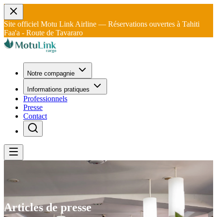
Site officiel Motu Link Airline — Réservations ouvertes à Tahiti
Faa'a - Route de Tavararo
Notre compagnie
Informations pratiques
Professionnels
Presse
Contact
Articles de presse