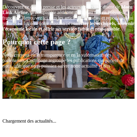
Découvrez ce que la presse et les acteurs du secteur disent de
Motu
Link Airline
, la compagnie aérienne dédiée au fret en Polynésie
française. Retrouvez ici tous les articles, interviews et reportages qui
mettent en lumière notre mission :
connecter les archipels, soutenir
l’économie locale et offrir un service fiable et responsable
.
Pourquoi cette page ?
Nous croyons en la transparence et en la valorisation des
partenariats. Cette page regroupe les publications qui parlent de
nous, afin que vous puissiez suivre notre actualité et nos
engagements.
Chargement des actualités...