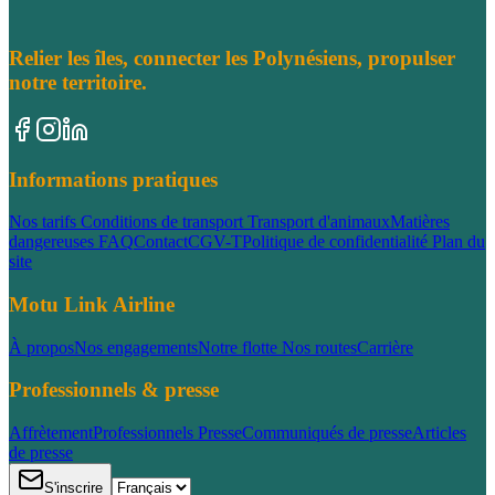
Relier les îles, connecter les Polynésiens, propulser
notre territoire.
Informations pratiques
Nos tarifs
Conditions de transport
Transport d'animaux
Matières
dangereuses
FAQ
Contact
CGV-T
Politique de confidentialité
Plan du
site
Motu Link Airline
À propos
Nos engagements
Notre flotte
Nos routes
Carrière
Professionnels & presse
Affrètement
Professionnels
Presse
Communiqués de presse
Articles
de presse
S'inscrire