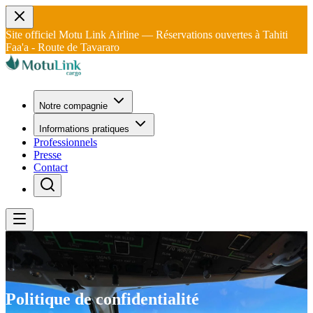
Site officiel Motu Link Airline — Réservations ouvertes à Tahiti
Faa'a - Route de Tavararo
Notre compagnie
Informations pratiques
Professionnels
Presse
Contact
Politique de confidentialité