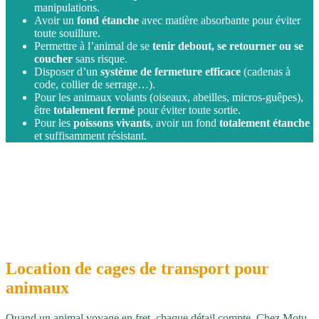
manipulations.
Avoir un
fond étanche
avec matière absorbante pour éviter
toute souillure.
Permettre à l’animal de se
tenir debout, se retourner ou se
coucher
sans risque.
Disposer d’un
système de fermeture efficace
(cadenas à
code, collier de serrage…).
Pour les animaux volants (oiseaux, abeilles, micros‑guêpes),
être
totalement fermé
pour éviter toute sortie.
Pour les
poissons vivants
, avoir un fond
totalement étanche
et suffisamment résistant.
Location de cages de transport pour
animaux
Quand un animal voyage en fret, chaque détail compte. Chez Motu