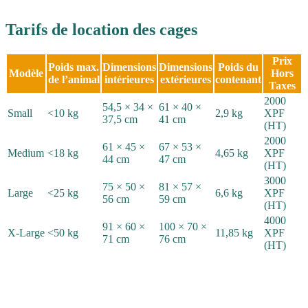
Tarifs de location des cages
Prix
Poids max.
Dimensions
Dimensions
Poids du
Modèle
Hors
de l’animal
intérieures
extérieures
contenant
Taxes
2000
54,5 × 34 ×
61 × 40 ×
Small
<10 kg
2,9 kg
XPF
37,5 cm
41 cm
(HT)
2000
61 × 45 ×
67 × 53 ×
Medium
<18 kg
4,65 kg
XPF
44 cm
47 cm
(HT)
3000
75 × 50 ×
81 × 57 ×
Large
<25 kg
6,6 kg
XPF
56 cm
59 cm
(HT)
4000
91 × 60 ×
100 × 70 ×
X‑Large
<50 kg
11,85 kg
XPF
71 cm
76 cm
(HT)