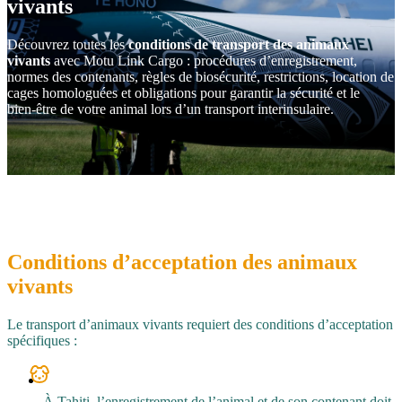
vivants
Découvrez toutes les
conditions de transport des animaux
vivants
avec Motu Link Cargo : procédures d’enregistrement,
normes des contenants, règles de biosécurité, restrictions, location de
cages homologuées et obligations pour garantir la sécurité et le
bien‑être de votre animal lors d’un transport interinsulaire.
Conditions d’acceptation des animaux
vivants
Le transport d’animaux vivants requiert des conditions d’acceptation
spécifiques :
À Tahiti, l’enregistrement de l’animal et de son contenant doit