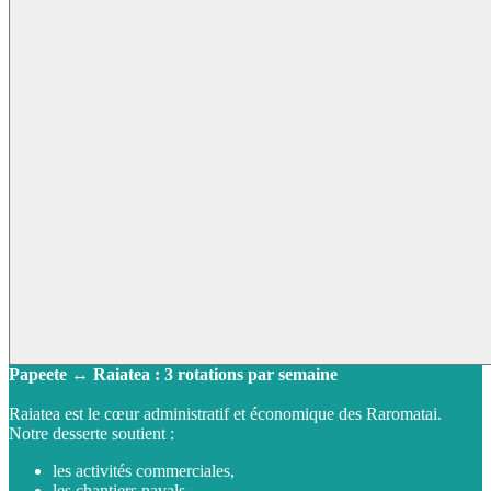
Papeete ↔ Raiatea : 3 rotations par semaine
Raiatea est le cœur administratif et économique des Raromatai.
Notre desserte soutient :
les activités commerciales,
les chantiers navals,