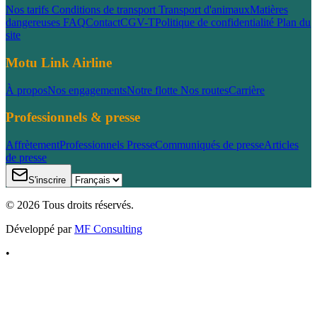
Nos tarifs
Conditions de transport
Transport d'animaux
Matières
dangereuses
FAQ
Contact
CGV-T
Politique de confidentialité
Plan du
site
Motu Link Airline
À propos
Nos engagements
Notre flotte
Nos routes
Carrière
Professionnels & presse
Affrètement
Professionnels
Presse
Communiqués de presse
Articles
de presse
S'inscrire
©
2026
Tous droits réservés.
Développé par
MF Consulting
•