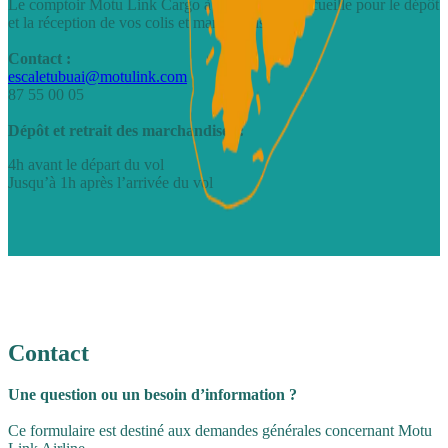
Le comptoir Motu Link Cargo à Tubuai vous accueille pour le dépôt
et la réception de vos colis et marchandises.
Contact :
escaletubuai@motulink.com
87 55 00 05
Dépôt et retrait des marchandises :
4h avant le départ du vol
Jusqu’à 1h après l’arrivée du vol
Contact
Une question ou un besoin d’information ?
Ce formulaire est destiné aux demandes générales concernant Motu