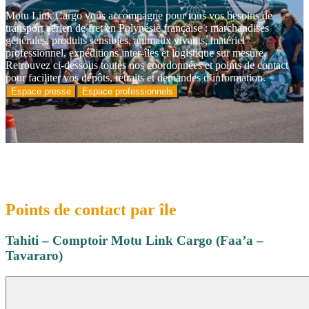
Motu Link Cargo vous accompagne pour tous vos besoins de
transport aérien de fret en Polynésie française : marchandises
générales, produits sensibles, animaux vivants, matériel
professionnel, expéditions inter-îles et logistique sur mesure.
Retrouvez ci‑dessous toutes nos coordonnées et points de contact
pour faciliter vos dépôts, retraits et demandes d’information.
Espace presse
Espace professionnels
Points de contact par île
Tahiti – Comptoir Motu Link Cargo (Faa’a –
Tavararo)