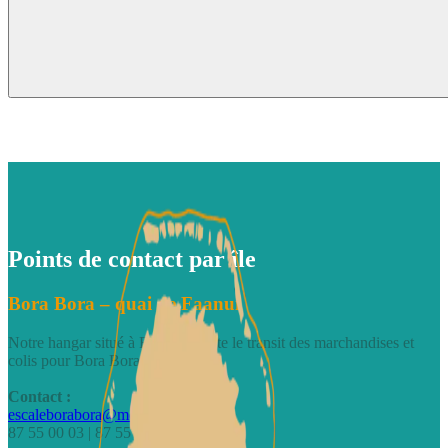
Points de contact par île
Bora Bora – quai de Faanui
Notre hangar situé à Faanui facilite le transit des marchandises et
colis pour Bora Bora.
Contact :
escaleborabora@motulink.com
87 55 00 03 | 87 55 00 04