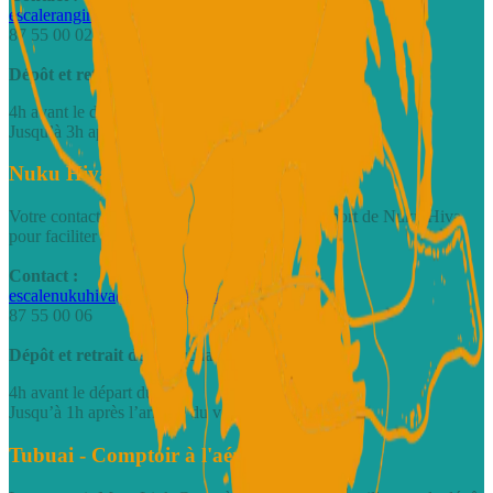
escalerangiroa@motulink.com
87 55 00 02
Dépôt et retrait des marchandises :
4h avant le départ du vol
Jusqu’à 3h après l’arrivée du vol
Nuku Hiva - Comptoir à l'aéroport
Votre contact fret directement au sein de l’aéroport de Nuku Hiva
pour faciliter vos expéditions locales.
Contact :
escalenukuhiva@motulink.com
87 55 00 06
Dépôt et retrait des marchandises :
4h avant le départ du vol
Jusqu’à 1h après l’arrivée du vol
Tubuai - Comptoir à l'aéroport