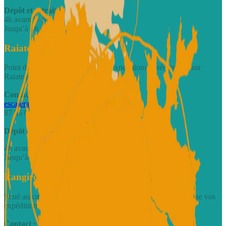
Dépôt et retrait des marchandises :
4h avant le départ du vol
Jusqu’à 3h après l’arrivée du vol
Raiatea - quai de Uturoa
Point de dépôt centralisé pour les expéditions et réceptions sur
Raiatea.
Contact :
escaleraiatea@motulink.com
87 55 00 01
Dépôt et retrait des marchandises :
4h avant le départ du vol
Jusqu’à 1h après l’arrivée du vol
Rangiroa - Hangar Avatoru
Situé au cœur d’Avatoru, notre hangar accueille et réceptionne vos
expéditions inter-îles.
Contact :