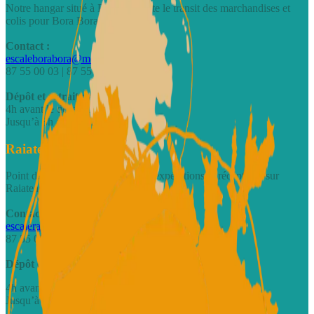
Notre hangar situé à Faanui facilite le transit des marchandises et
colis pour Bora Bora.
Contact :
escaleborabora@motulink.com
87 55 00 03 | 87 55 00 04
Dépôt et retrait des marchandises :
4h avant le départ du vol
Jusqu’à 3h après l’arrivée du vol
Raiatea - quai de Uturoa
Point de dépôt centralisé pour les expéditions et réceptions sur
Raiatea.
Contact :
escaleraiatea@motulink.com
87 55 00 01
Dépôt et retrait des marchandises :
4h avant le départ du vol
Jusqu’à 1h après l’arrivée du vol