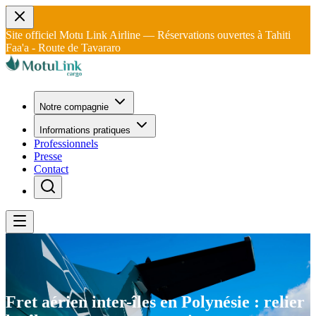
Site officiel Motu Link Airline — Réservations ouvertes à Tahiti
Faa'a - Route de Tavararo
Notre compagnie
Informations pratiques
Professionnels
Presse
Contact
Fret aérien inter-îles en Polynésie : relier