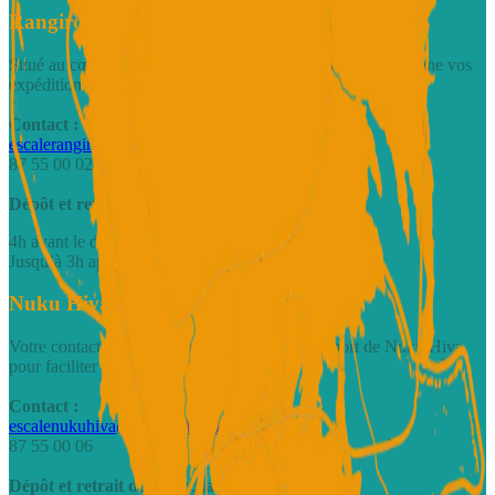
Rangiroa - Hangar Avatoru
Situé au cœur d’Avatoru, notre hangar accueille et réceptionne vos
expéditions inter-îles.
Contact :
escalerangiroa@motulink.com
87 55 00 02
Dépôt et retrait des marchandises :
4h avant le départ du vol
Jusqu’à 3h après l’arrivée du vol
Nuku Hiva - Comptoir à l'aéroport
Votre contact fret directement au sein de l’aéroport de Nuku Hiva
pour faciliter vos expéditions locales.
Contact :
escalenukuhiva@motulink.com
87 55 00 06
Dépôt et retrait des marchandises :