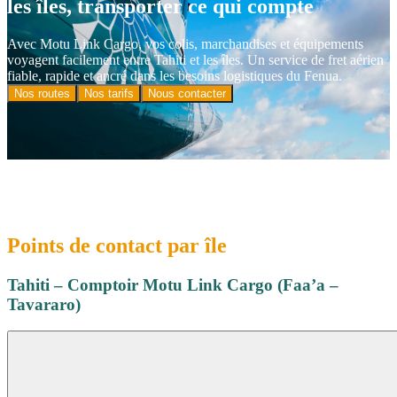
les îles, transporter ce qui compte
Avec Motu Link Cargo, vos colis, marchandises et équipements
voyagent facilement entre Tahiti et les îles. Un service de fret aérien
fiable, rapide et ancré dans les besoins logistiques du Fenua.
Nos routes
Nos tarifs
Nous contacter
Points de contact par île
Tahiti – Comptoir Motu Link Cargo (Faa’a –
Tavararo)