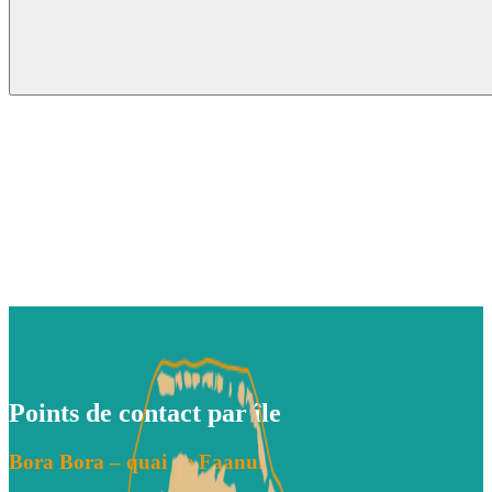
Points de contact par île
Bora Bora – quai de Faanui