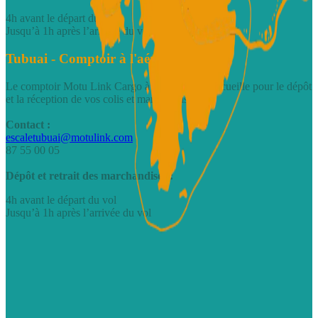
4h avant le départ du vol
Jusqu’à 1h après l’arrivée du vol
Tubuai - Comptoir à l'aéroport
Le comptoir Motu Link Cargo à Tubuai vous accueille pour le dépôt
et la réception de vos colis et marchandises.
Contact :
escaletubuai@motulink.com
87 55 00 05
Dépôt et retrait des marchandises :
4h avant le départ du vol
Jusqu’à 1h après l’arrivée du vol