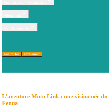
Destinations en vols réguliers
Affrètement
Vol à la demande
Nos routes
Affrètement
L’aventure
Motu
Link
: une vision née du
Fenua