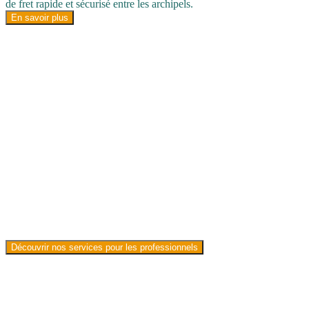
de fret rapide et sécurisé entre les archipels.
En savoir plus
Solutions de fret aérien pour les
professionnels
Motu Link Cargo accompagne les entreprises, administrations et
acteurs du territoire avec des solutions de fret adaptées aux réalités
du Fenua : envois réguliers, affrètements, missions spécifiques ou
besoins urgents. Nous travaillons avec les professionnels du
commerce, de l’agriculture, de la santé, du tourisme et plus encore.
Découvrir nos services pour les professionnels